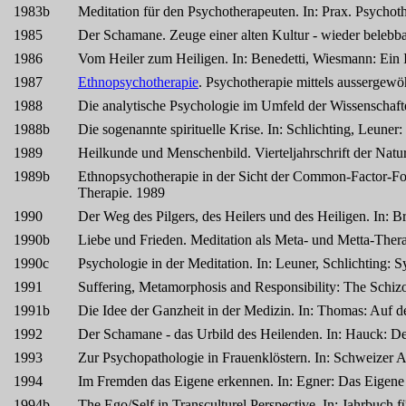
1983b
Meditation für den Psychotherapeuten. In: Prax. Psychot
1985
Der Schamane. Zeuge einer alten Kultur - wieder belebba
1986
Vom Heiler zum Heiligen. In: Benedetti, Wiesmann: Ein I
1987
Ethnopsychotherapie
. Psychotherapie mittels aussergewö
1988
Die analytische Psychologie im Umfeld der Wissenschaft
1988b
Die sogenannte spirituelle Krise. In: Schlichting, Leu
1989
Heilkunde und Menschenbild. Vierteljahrschrift der Natu
1989b
Ethnopsychotherapie in der Sicht der Common-Factor-Fo
Therapie. 1989
1990
Der Weg des Pilgers, des Heilers und des Heiligen. In:
1990b
Liebe und Frieden. Meditation als Meta- und Metta-Ther
1990c
Psychologie in der Meditation. In: Leuner, Schlichting
1991
Suffering, Metamorphosis and Responsibility: The Schizo
1991b
Die Idee der Ganzheit in der Medizin. In: Thomas: Auf 
1992
Der Schamane - das Urbild des Heilenden. In: Hauck: Der
1993
Zur Psychopathologie in Frauenklöstern. In: Schweizer A
1994
Im Fremden das Eigene erkennen. In: Egner: Das Eigene
1994b
The Ego/Self in Transculturel Perspective. In: Jahrbuch 