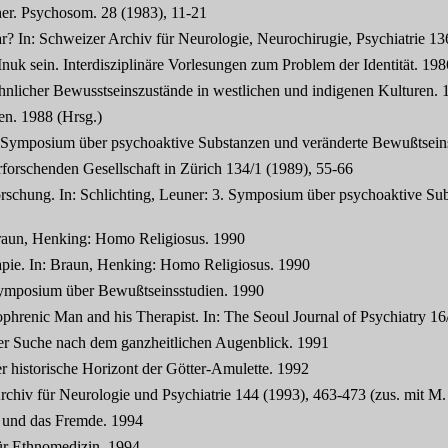
her. Psychosom. 28 (1983), 11-21
r? In: Schweizer Archiv für Neurologie, Neurochirugie, Psychiatrie 13
nuk sein. Interdisziplinäre Vorlesungen zum Problem der Identität. 198
hnlicher Bewusstseinszustände in westlichen und indigenen Kulturen. 1
en. 1988 (Hrsg.)
ner: Symposium über psychoaktive Substanzen und veränderte Bewußtsei
rforschenden Gesellschaft in Zürich 134/1 (1989), 55-66
rschung. In: Schlichting, Leuner: 3. Symposium über psychoaktive S
 Braun, Henking: Homo Religiosus. 1990
apie. In: Braun, Henking: Homo Religiosus. 1990
: Symposium über Bewußtseinsstudien. 1990
phrenic Man and his Therapist. In: The Seoul Journal of Psychiatry 16
der Suche nach dem ganzheitlichen Augenblick. 1991
 historische Horizont der Götter-Amulette. 1992
rchiv für Neurologie und Psychiatrie 144 (1993), 463-473 (zus. mit M. 
 und das Fremde. 1994
für Ethnomedizin. 1994