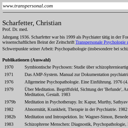
www.transpersonal.com
Scharfetter, Christian
Prof. Dr. med.
Jahrgang 1936. Scharfetter war bis 1999 als Psychiater tätig in der F
wissenschaftlichen Beirat der Zeitschrift
Transpersonale Psychologie 
Schwerpunkte seiner Arbeit: Psychopathologie (insbesondere bei schi
Publikationen (Auswahl)
1970
Symbiontische Psychosen: Studie über schizophreniearti
1971
Das AMP-System. Manual zur Dokumentation psychiatri
1976
Allgemeine Psychopathologie. Eine Einführung. 1976 (4.
1979
Über Meditation. Begriffsfeld, Sichtung der 'Befunde', 
Meditation, Gestalt. 1983
1979b
Meditation in Psychotherapy. In: Kapur, Murthy, Sathyav
1982
Abnormität, Krankheit, Therapie in der Psychiatrie. 1982
1982b
Meditation und Introspektion. In: Wagner-Simon, Benedet
1983
Schizophrene Menschen: Diagnostik, Psychopathologie, 