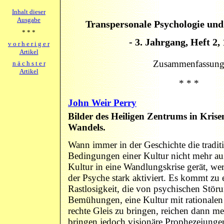
Inhalt dieser
Ausgabe
Transpersonale Psychologie und
* * *
- 3. Jahrgang, Heft 2, 
v o r h e r i g e r
Artikel
Zusammenfassun
n ä c h s t e r
Artikel
* * *
John Weir Perry
Bilder des Heiligen Zentrums in Krisen
Wandels.
Wann immer in der Geschichte die tradit
Bedingungen einer Kultur nicht mehr au
Kultur in eine Wandlungskrise gerät, wer
der Psyche stark aktiviert. Es kommt zu 
Rastlosigkeit, die von psychischen Störun
Bemühungen, eine Kultur mit rationalen 
rechte Gleis zu bringen, reichen dann mei
bringen jedoch visionäre Prophezeiunge