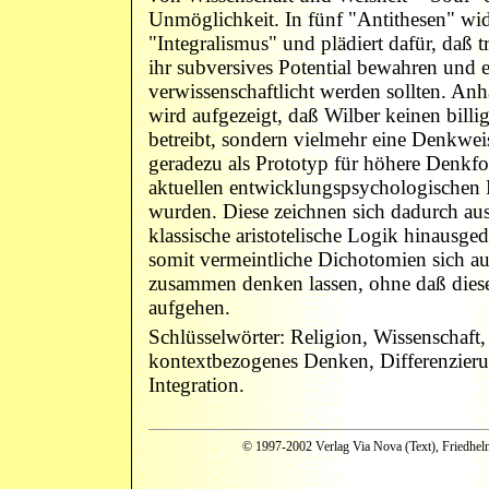
Unmöglichkeit. In fünf "Antithesen" wid
"Integralismus" und plädiert dafür, daß t
ihr subversives Potential bewahren und 
verwissenschaftlicht werden sollten. An
wird aufgezeigt, daß Wilber keinen billi
betreibt, sondern vielmehr eine Denkweise
geradezu als Prototyp für höhere Denkfor
aktuellen entwicklungspsychologischen 
wurden. Diese zeichnen sich dadurch aus
klassische aristotelische Logik hinausg
somit vermeintliche Dichotomien sich a
zusammen denken lassen, ohne daß diese
aufgehen.
Schlüsselwörter: Religion, Wissenschaft,
kontextbezogenes Denken, Differenzieru
Integration.
© 1997-2002 Verlag Via Nova (Text), Friedhelm