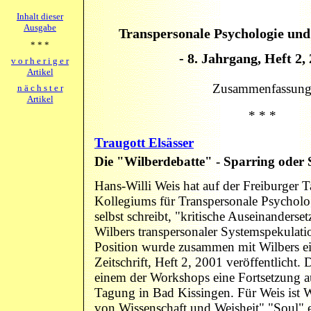
Inhalt dieser
Ausgabe
Transpersonale Psychologie und
* * *
- 8. Jahrgang, Heft 2, 
v o r h e r i g e r
Artikel
Zusammenfassun
n ä c h s t e r
Artikel
* * *
Traugott Elsässer
Die "Wilberdebatte" - Sparring oder
Hans-Willi Weis hat auf der Freiburger
Kollegiums für Transpersonale Psycholog
selbst schreibt, "kritische Auseinanders
Wilbers transpersonaler Systemspekulati
Position wurde zusammen mit Wilbers eig
Zeitschrift, Heft 2, 2001 veröffentlicht.
einem der Workshops eine Fortsetzung au
Tagung in Bad Kissingen. Für Weis ist 
von Wissenschaft und Weisheit" "Soul" 