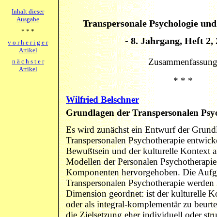
Inhalt dieser
Ausgabe
Transpersonale Psychologie und
* * *
- 8. Jahrgang, Heft 2, 
v o r h e r i g e r
Artikel
Zusammenfassun
n ä c h s t e r
Artikel
* * *
Wilfried Belschner
Grundlagen der Transpersonalen Psy
Es wird zunächst ein Entwurf der Grund
Transpersonalen Psychotherapie entwick
Bewußtsein und der kulturelle Kontext al
Modellen der Personalen Psychotherapie 
Komponenten hervorgehoben. Die Aufg
Transpersonalen Psychotherapie werden h
Dimension geordnet: ist der kulturelle Ko
oder als integral-komplementär zu beurte
die Zielsetzung eher individuell oder struk