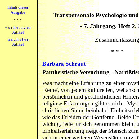
Inhalt dieser
Ausgabe
Transpersonale Psychologie und
* * *
- 7. Jahrgang, Heft 2, 
v o r h e r i g e r
Artikel
Zusammenfassun
n ä c h s t e r
Artikel
* * *
Barbara Schraut
Pantheistische Versuchung - Narzißt
Was macht eine Erfahrung zu einer myst
'Reine', von jedem kulturellen, weltansc
persönlichen und geschichtlichen Hinter
religiöse Erfahrungen gibt es nicht. Mys
christlichen Sinne beinhaltet Einheitserl
wie das Erleiden der Gottferne. Beide E
wichtig, jede für sich genommen bleibt u
Einheitserfahrung neigt der Mensch zum 
sich in einer weiteren Wesensläuterung f