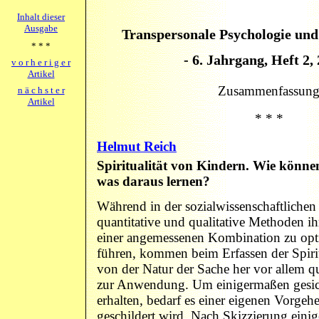
Inhalt dieser
Ausgabe
Transpersonale Psychologie und
* * *
- 6. Jahrgang, Heft 2, 
v o r h e r i g e r
Artikel
Zusammenfassun
n ä c h s t e r
Artikel
* * *
Helmut Reich
Spiritualität von Kindern. Wie können
was daraus lernen?
Während in der sozialwissenschaftlichen
quantitative und qualitative Methoden ih
einer angemessenen Kombination zu opt
führen, kommen beim Erfassen der Spiri
von der Natur der Sache her vor allem q
zur Anwendung. Um einigermaßen gesich
erhalten, bedarf es einer eigenen Vorgeh
geschildert wird. Nach Skizzierung einig