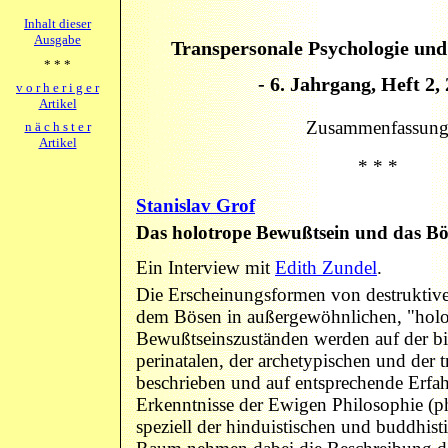
Inhalt dieser
Ausgabe
Transpersonale Psychologie und
* * *
- 6. Jahrgang, Heft 2, 
v o r h e r i g e r
Artikel
Zusammenfassun
n ä c h s t e r
Artikel
* * *
Stanislav Grof
Das holotrope Bewußtsein und das Bö
Ein Interview mit
Edith Zundel
.
Die Erscheinungsformen von destruktiv
dem Bösen in außergewöhnlichen, "holo
Bewußtseinszuständen werden auf der bi
perinatalen, der archetypischen und der 
beschrieben und auf entsprechende Erf
Erkenntnisse der Ewigen Philosophie (ph
speziell der hinduistischen und buddhist