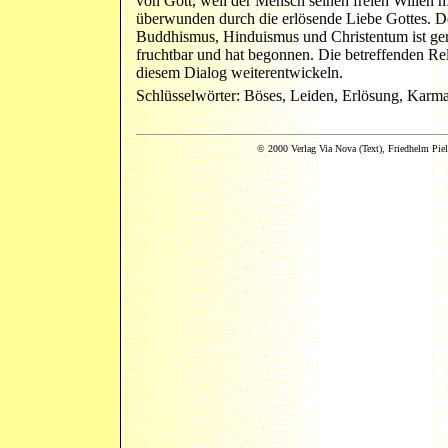
von Gott, weil der Mensch seinen freien Willen 
überwunden durch die erlösende Liebe Gottes. D
Buddhismus, Hinduismus und Christentum ist ge
fruchtbar und hat begonnen. Die betreffenden Re
diesem Dialog weiterentwickeln.
Schlüsselwörter: Böses, Leiden, Erlösung, Karm
© 2000 Verlag Via Nova (Text), Friedhelm Piel