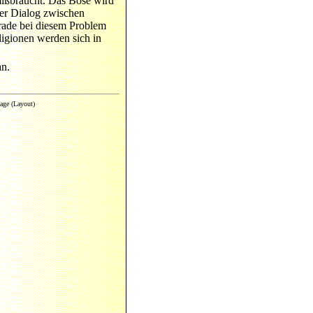
mißbraucht. Das Böse wird
er Dialog zwischen
rade bei diesem Problem
ligionen werden sich in
an.
age (Layout)