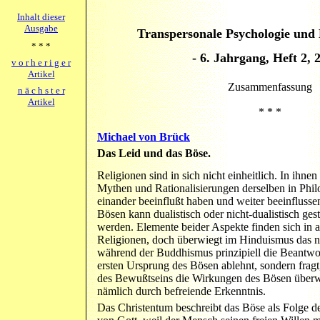
Inhalt dieser
Ausgabe
Transpersonale Psychologie und 
* * *
- 6. Jahrgang, Heft 2, 
v o r h e r i g e r
Artikel
Zusammenfassung
n ä c h s t e r
Artikel
* * *
Michael von Brück
Das Leid und das Böse.
Religionen sind in sich nicht einheitlich. In ihn
Mythen und Rationalisierungen derselben in Phi
einander beeinflußt haben und weiter beeinfluss
Bösen kann dualistisch oder nicht-dualistisch ges
werden. Elemente beider Aspekte finden sich in a
Religionen, doch überwiegt im Hinduismus das ni
während der Buddhismus prinzipiell die Beantw
ersten Ursprung des Bösen ablehnt, sondern frag
des Bewußtseins die Wirkungen des Bösen übe
nämlich durch befreiende Erkenntnis.
Das Christentum beschreibt das Böse als Folge 