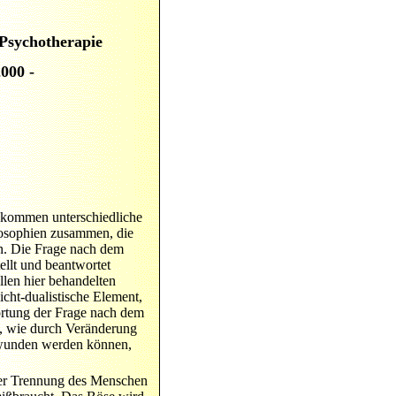
Psychotherapie
2000 -
en kommen unterschiedliche
losophien zusammen, die
en. Die Frage nach dem
tellt und beantwortet
llen hier behandelten
cht-dualistische Element,
ortung der Frage nach dem
t, wie durch Veränderung
rwunden werden können,
der Trennung des Menschen