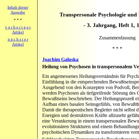
Inhalt dieser
Ausgabe
Transpersonale Psychologie und 
* * *
- 3. Jahrgang, Heft 1, 
v o r h e r i g e r
Artikel
Zusammenfassung
n ä c h s t e r
Artikel
* * *
Joachim Galuska
Heilung von Psychosen in transpersonalem Ve
Ein angemessenes Heilungsverständnis für Psych
Einfühlung in die entsprechenden Bewußtseinspro
Ausgehend von den Konzepten von Podvoll, Bene
werden Psychosen als tiefgreifende Störung des
Bewußtseins beschrieben. Der Heilungsprozeß ei
Aufbau eines basalen Seinsgefühls, von Bewußthe
Damit die therapeutischen Begleiter nicht selbst 
Energien und destruktiven Kräfte allzusehr gefäh
eine Verankerung in einem transpersonalen Bewu
evolutionären Strukturen und einem Behandlungs
psychotischen Dynamiken zu transformieren ver