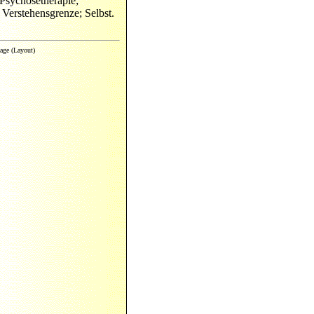
 Psychosetherapie;
Verstehensgrenze; Selbst.
age (Layout)