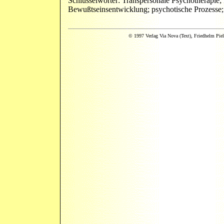
Schlüsselwörter: Transpersonale Psychotherapie;
Bewußtseinsentwicklung; psychotische Prozesse; 
© 1997 Verlag Via Nova (Text), Friedhelm Piel