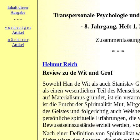
Inhalt dieser
Ausgabe
Transpersonale Psychologie und
* * *
- 8. Jahrgang, Heft 1, 
v o r h e r i g e r
Artikel
Zusammenfassun
n ä c h s t e r
Artikel
* * *
Helmut Reich
Review zu de Wit und Grof
Sowohl Han de Wit als auch Stanislav Gro
als einen wesentlichen Teil des Menschse
auf Materialismus gründet, ist ein verar
ist die Frucht der Spiritualität Mut, Mitg
des Geistes und folgerichtig auch Weishe
persönliche spirituelle Erfahrungen, die
Bewusstseinszustände erzielt werden, von
Nach einer Definition von Spiritualität 