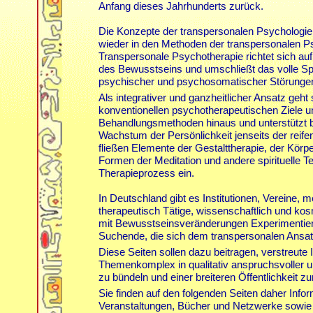
Anfang dieses Jahrhunderts zurück.
Die Konzepte der transpersonalen Psychologie f
wieder in den Methoden der transpersonalen P
Transpersonale Psychotherapie richtet sich a
des Bewusstseins und umschließt das volle Spe
psychischer und psychosomatischer Störunge
Als integrativer und ganzheitlicher Ansatz geht 
konventionellen psychotherapeutischen Ziele u
Behandlungsmethoden hinaus und unterstützt 
Wachstum der Persönlichkeit jenseits der reifen
fließen Elemente der Gestalttherapie, der Körp
Formen der Meditation und andere spirituelle T
Therapieprozess ein.
In Deutschland gibt es Institutionen, Vereine, 
therapeutisch Tätige, wissenschaftlich und kosm
mit Bewusstseinsveränderungen Experimentiere
Suchende, die sich dem transpersonalen Ansat
Diese Seiten sollen dazu beitragen, verstreute
Themenkomplex in qualitativ anspruchsvoller
zu bündeln und einer breiteren Öffentlichkeit zu
Sie finden auf den folgenden Seiten daher Info
Veranstaltungen, Bücher und Netzwerke sowie